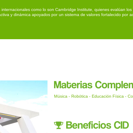
internacionales como lo son Cambridge Institute, quienes evalúan los n
tiva y dinámica apoyados por un sistema de valores fortalecido por ac
Música - Robótica - Educación Física - 