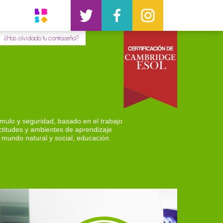
¿Has olvidado tu contraseña?
ímulo y seguridad, basado en el trabajo
ctitudes y ambientes de aprendizaje
mundo natural y social, educación